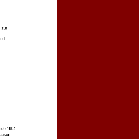
 zur
und
Ende 1904
hausen