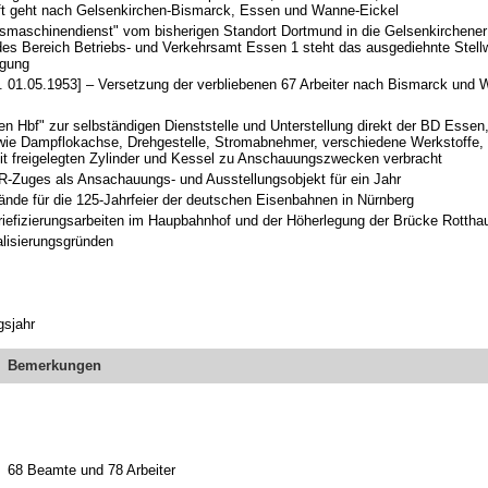
aft geht nach Gelsenkirchen-Bismarck, Essen und Wanne-Eickel
bsmaschinendienst" vom bisherigen Standort Dortmund in die Gelsenkirchene
des Bereich Betriebs- und Verkehrsamt Essen 1 steht das ausgediehnte Stell
ügung
 01.05.1953] – Versetzung der verbliebenen 67 Arbeiter nach Bismarck und 
 Hbf" zur selbständigen Dienststelle und Unterstellung direkt der BD Essen
ie Dampflokachse, Drehgestelle, Stromabnehmer, verschiedene Werkstoffe,
it freigelegten Zylinder und Kessel zu Anschauungszwecken verbracht
-Zuges als Ansachauungs- und Ausstellungsobjekt für ein Jahr
nde für die 125-Jahrfeier der deutschen Eisenbahnen in Nürnberg
triefizierungsarbeiten im Haupbahnhof und der Höherlegung der Brücke Rottha
lisierungsgründen
gsjahr
Bemerkungen
68 Beamte und 78 Arbeiter