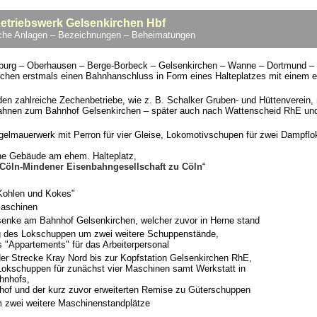
triebswerk Gelsenkirchen Hbf
liche Anlagen – Bezeichnungen – Beheimatungen
isburg – Oberhausen – Berge-Borbeck – Gelsenkirchen – Wanne – Dortmund 
rchen erstmals einen Bahnhanschluss in Form eines Halteplatzes mit einem e
n zahlreiche Zechenbetriebe, wie z. B. Schalker Gruben- und Hüttenverein, 
bahnen zum Bahnhof Gelsenkirchen – später auch nach Wattenscheid RhE u
elmauerwerk mit Perron für vier Gleise, Lokomotivschupen für zwei Dampflo
sche Gebäude am ehem. Halteplatz,
 Cöln-Mindener Eisenbahngesellschaft zu Cöln
“
Kohlen und Kokes"
Maschinen
rsenke am Bahnhof Gelsenkirchen, welcher zuvor in Herne stand
ng des Lokschuppen um zwei weitere Schuppenstände,
 "Appartements" für das Arbeiterpersonal
r Strecke Kray Nord bis zur Kopfstation Gelsenkirchen RhE,
Lokschuppen für zunächst vier Maschinen samt Werkstatt in
hnhofs,
f und der kurz zuvor erweiterten Remise zu Güterschuppen
 zwei weitere Maschinenstandplätze