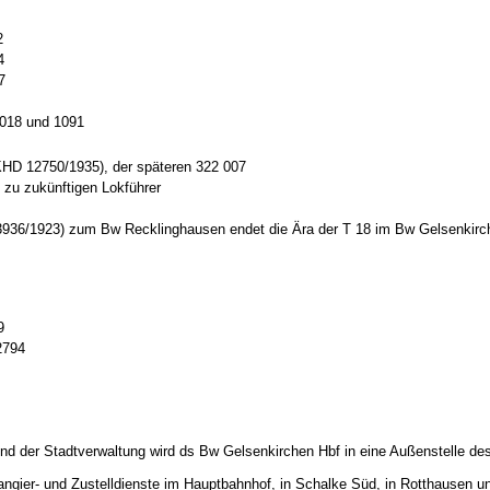
2
4
7
1018 und 1091
KHD 12750/1935), der späteren 322 007
 zu zukünftigen Lokführer
 3936/1923) zum Bw Recklinghausen endet die Ära der T 18 im Bw Gelsenkirc
9
2794
nd der Stadtverwaltung wird ds Bw Gelsenkirchen Hbf in eine Außenstelle de
angier- und Zustelldienste im Hauptbahnhof, in Schalke Süd, in Rotthausen u