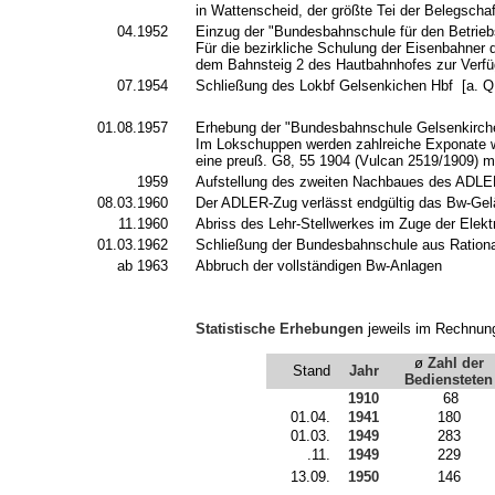
in Wattenscheid, der größte Tei der Belegsch
04.1952
Einzug der "Bundesbahnschule für den Betrie
Für die bezirkliche Schulung der Eisenbahner 
dem Bahnsteig 2 des Hautbahnhofes zur Verf
07.1954
Schließung des Lokbf Gelsenkichen Hbf [a. Q.
01.08.1957
Erhebung der "Bundesbahnschule Gelsenkirchen
Im Lokschuppen werden zahlreiche Exponate w
eine preuß. G8, 55 1904 (Vulcan 2519/1909) m
1959
Aufstellung des zweiten Nachbaues des ADLER
08.03.1960
Der ADLER-Zug verlässt endgültig das Bw-Gelä
11.1960
Abriss des Lehr-Stellwerkes im Zuge der Elek
01.03.1962
Schließung der Bundesbahnschule aus Rationa
ab 1963
Abbruch der vollständigen Bw-Anlagen
Statistische Erhebungen
jeweils im Rechnun
ø
Zahl der
Stand
Jahr
Bediensteten
1910
68
01.04.
1941
180
01.03.
1949
283
.11.
1949
229
13.09.
1950
146