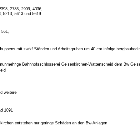
2398, 2785, 2999, 4036,
8, 5213, 5613 und 5619
 561,
huppens mit zwölf Ständen und Arbeitsgruben um 40 cm infolge bergbaubedin
d nunmehrige Bahnhofsschlosserei Gelsenkirchen-Wattenscheid dem Bw Gels
eid
d weitere
nd 1091
lsenkirchen entstehen nur geringe Schäden an den Bw-Anlagen