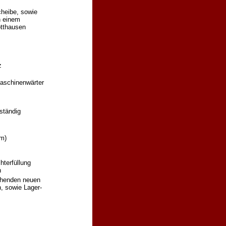
cheibe, sowie
n einem
otthausen
z
Maschinenwärter
ständig
wm)
hterfüllung
n
ehenden neuen
, sowie Lager-