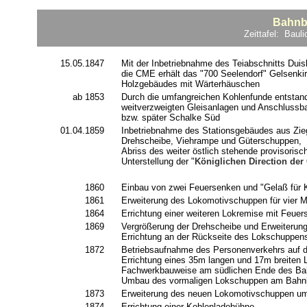
Bahnbe
Zeittafel: Bau
15.05.1847
Mit der Inbetriebnahme des Teiabschnitts Du
die CME erhält das "700 Seelendorf" Gelsenki
Holzgebäudes mit Wärterhäuschen
ab 1853
Durch die umfangreichen Kohlenfunde entstande
weitverzweigten Gleisanlagen und Anschluss
bzw. später Schalke Süd
01.04.1859
Inbetriebnahme des Stationsgebäudes aus Zieg
Drehscheibe, Viehrampe und Güterschuppen,
Abriss des weiter östlich stehende provisori
Unterstellung der "
Königlichen Direction der
1860
Einbau von zwei Feuersenken und "Gelaß für 
1861
Erweiterung des Lokomotivschuppen für vier 
1864
Errichtung einer weiteren Lokremise mit Feue
1869
Vergrößerung der Drehscheibe und Erweiteru
Errichtung an der Rückseite des Lokschuppens
1872
Betriebsaufnahme des Personenverkehrs auf de
Errichtung eines 35m langen und 17m breiten 
Fachwerkbauweise am südlichen Ende des Ba
Umbau des vormaligen Lokschuppen am Bahnho
1873
Erweiterung des neuen Lokomotivschuppen um
1874
Errichtung einer Kohlenladebühne