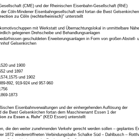
Gesellschaft (CME) und der Rheinischen Eisenbahn-Gesellschaft (RhE)
on der Cöln-Mindener Eisenbahngesellschaft wird fortan die Bwst Gelsenkirchen
rection zu Cöln
(
rechtsrheinisch
)" unterstellt
Lokomotivschuppen mit Werkstatt und Übernachtungslokal in unmittelbare Nähe
nördlich gelegenen Drehscheibe und Behandlungsanlagen
bedürfnissen geschuldeten Erweiterungsanlagen in Form von großen Abstell- 
hnhof Gelsenkirchen
1520 und 1900
652 und 1897
1574,1575 und 1902
89-892, 919-924 und 957-960
756
869-1873
ußischen Eisenbahnverwaltungen und der einhergehenden Auflösung der
ird die Bwst Gelsenkirchen fortan dem Maschinenamt Essen 1 der
ion zu Essen a. Ruhr
" (KED Essen) unterstellt
n, die den weiter zunehmenden Verkehr gerecht werden sollen – geplantes 
er 1872 wiedereröffneten Verbindungsbahn Schalke Süd – Dahlbusch – Rott