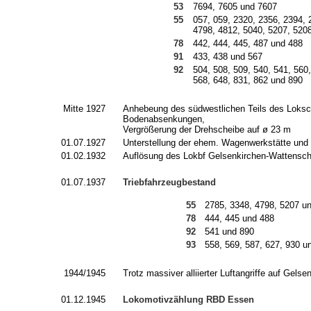
53
7694, 7605 und 7607
55
057, 059, 2320, 2356, 2394, 
4798, 4812, 5040, 5207, 520
78
442, 444, 445, 487 und 488
91
433, 438 und 567
92
504, 508, 509, 540, 541, 560,
568, 648, 831, 862 und 890
Mitte 1927
Anhebeung des südwestlichen Teils des Loksc
Bodenabsenkungen,
Vergrößerung der Drehscheibe auf ø 23 m
01.07.1927
Unterstellung der ehem. Wagenwerkstätte un
01.02.1932
Auflösung des Lokbf Gelsenkirchen-Wattensch
01.07.1937
Triebfahrzeugbestand
55
2785, 3348, 4798, 5207 un
78
444, 445 und 488
92
541 und 890
93
558, 569, 587, 627, 930 u
1944/1945
Trotz massiver alliierter Luftangriffe auf Ge
01.12.1945
Lokomotivzählung RBD Essen