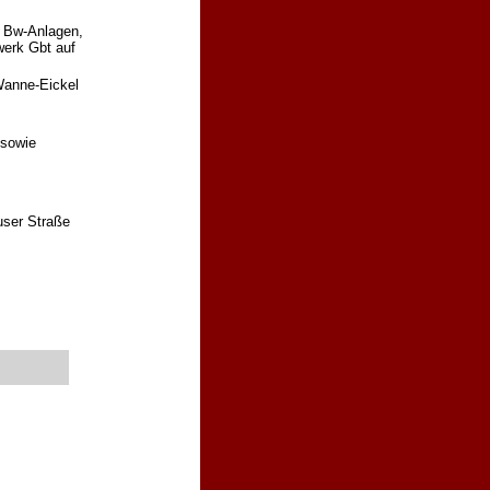
r Bw-Anlagen,
werk Gbt auf
Wanne-Eickel
,
 sowie
user Straße