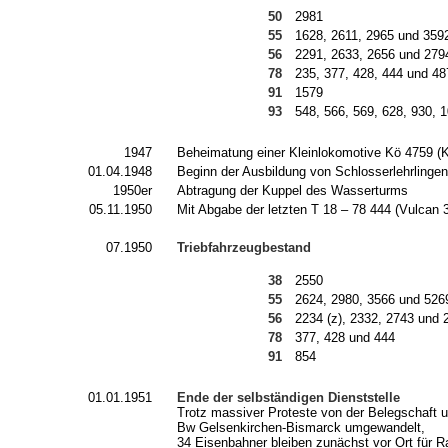
50
2981
55
1628, 2611, 2965 und 359
56
2291, 2633, 2656 und 279
78
235, 377, 428, 444 und 48
91
1579
93
548, 566, 569, 628, 930, 
1947
Beheimatung einer Kleinlokomotive Kö 4759 (
01.04.1948
Beginn der Ausbildung von Schlosserlehrlingen
1950er
Abtragung der Kuppel des Wasserturms
05.11.1950
Mit Abgabe der letzten T 18 – 78 444 (Vulcan
07.1950
Triebfahrzeugbestand
38
2550
55
2624, 2980, 3566 und 526
56
2234 (z), 2332, 2743 und 
78
377, 428 und 444
91
854
01.01.1951
Ende
der selbständigen Dienststelle
Trotz massiver Proteste von der Belegschaft u
Bw Gelsenkirchen-Bismarck umgewandelt,
34 Eisenbahner bleiben zunächst vor Ort für R