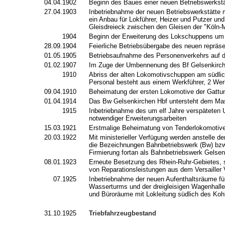
04.04.1902
Beginn des Baues einer neuen Betriebswerkstä
27.04.1903
Inbetriebnahme der neuen Betriebswerkstätte 
ein Anbau für Lokführer, Heizer und Putzer u
Gleisdreieck zwischen den Gleisen der "Köln-
1904
Beginn der Erweiterung des Lokschuppens um
28.09.1904
Feierliche Betriebsübergabe des neuen reprä
01.05.1905
Betriebsaufnahme des Personenverkehrs auf d
01.02.1907
Im Zuge der Umbennenung des Bf Gelsenkirch
1910
Abriss der alten Lokomotivschuppen am südli
Personal besteht aus einem Werkführer, 2 Wer
09.04.1910
Beheimatung der ersten Lokomotive der Gattu
01.04.1914
Das Bw Gelsenkirchen Hbf untersteht dem M
1915
Inbetriebnahme des um elf Jahre verspäteten 
notwendiger Erweiterungsarbeiten
15.03.1921
Erstmalige Beheimatung von Tenderlokomotive
20.03.1922
M
it ministerieller Verfügung werden anstell
die Bezeichnungen Bahnbetriebswerk (Bw) bzw
Firmierung fortan als Bahnbetriebswerk Gelse
08.01.1923
Erneute Besetzung des Rhein-Ruhr-Gebietes, s
von Reparationsleistungen aus dem Versailler
07.1925
Inbetriebnahme der neuen Aufenthaltsräume f
Wasserturms und der dreigleisigen Wagenhall
und Büroräume mit Lokleitung südlich des Ko
31.10.1925
Triebfahrzeugbestand