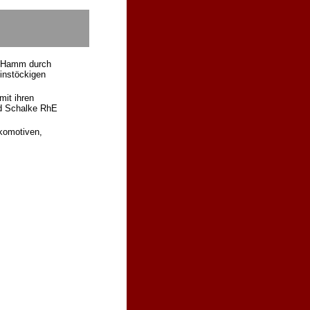
– Hamm durch
instöckigen
mit ihren
nd Schalke RhE
komotiven,