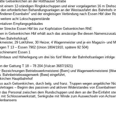
tte Gelsenkirchen an der Rotthauser Straße
mit einem 12-ständigen Ringlokschuppen und einer vorgelagerten 16 m Drehs
nd den erforderlichen Behandlungsanlagen an der Westausfahrt des Bahnhofs i
Mindener-Eisenbahn" und der eingleisigen Verbindung nach Essen Hbf über R
 weitere acht Lokschuppenstände
sentativen Empfangsgebäudes
er Strecke Essen Hbf bis zur Kopfstation Gelsenkirchen RhE
en in Gelsenkirchen Hbf erhält auch das ansässige Bw diesen Namenszusat
chen Bahnhofskopf,
kmeister, 29 Lokführer, 30 Heizer, 4 Wagenmeister und je ein Magazin- und 
ngen T 13 – Essen 7902 (Union 1804/1910, spätere 92 504)
aschinenamt Essen 1
Umbaus und Höherlegung um drei bis fünf Meter der Bahnhofsanlagen infolge 
n der Gattung T 18 – 78 204 (Vulcan 3687/1921)
e der Bezeichnungen Betriebswerkmeisterei (Bwm) und Wagenwerkmeisterei (W
. Bahnbetriebswagenwerk (Bww) eingeführt,
nkirchen Hauptbahnhof
o auch Gelsenkirchen, durch belg. und franz. Truppen wegen angeblicher Nic
 Vertrages – Beginn des passiven und aktiven Widerstandes von Eisenbahner
ür das Personal zwischen dem Rundschuppen und dem an der Bw-Einfahrt st
e mit Schlosserwerkstatt, Senkgrube mit Winde zum Auswechseln von Achsen
hlenbansens