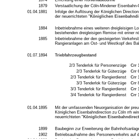
1879
Verstaatlichung der Cöln-Mindener Eisenbahn-
01.04.1881
Infolge der Auflösung der Königlichen Directi
der neuerrichteten "
Königlichen Eisenbahndi
1884
Inbetriebnahme eines weiteren dreigleisigen 
bestehenden dreigleisigen Remise mit eriner 
1885
Inbetriebnahme der den gesteigerten Verkehrs
Rangieranlagen am Ost- und Westkopf des Ba
01.07.1894
Triebfahrzeugbestand
2/3 Tenderlok für Personenzüge
Crr
2/3 Tenderlok für Güterzüge
Crr
2/3 Tenderlok für Rangierdienst
Crr
3/3 Tenderlok für Güterzüge
Crr
8
3/3 Tenderlok für Rangierdienst
Crr
1
3/4 Tenderlok für Rangierdienst
Crr
1
01.04.1895
Mit der umfassenden Neuorganisation der pre
Königlichen Eisenbahndirection zu Cöln rrh w
neuerrichteten "
Königlichen Eisenbahndirect
1899
Baubeginn zur Erweiterung der Bahnhofsanlage
1902
Betriebsaufnahme des Personenverkehrs auf d