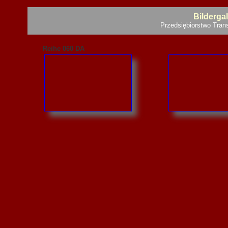
Bilderga
Przedsiębiorstwo Tran
Reihe 060 DA