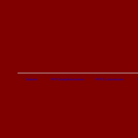
Galerien
PKP Dampflokomotiven
PKP E-Lokomotiven