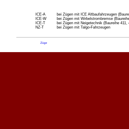
ICE-A
bei Zügen mit ICE Altbaufahrzeugen (Baure
ICE-W
bei Zügen mit Wirbelstrombremse (Baureihe
ICE-T
bei Zügen mit Neigetechnik (Baureihe 411, 
NZ-T
bei Zügen mit Talgo-Fahrzeugen
Züge