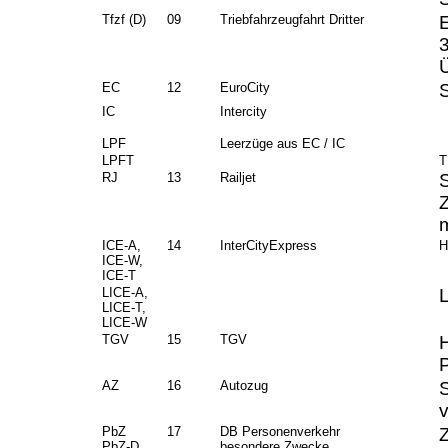
Tfzf (D)
09
Triebfahrzeugfahrt Dritter
EC
12
EuroCity
IC
Intercity
LPF
Leerzüge aus EC / IC
LPFT
T
RJ
13
Railjet
Z
ICE-A,
14
InterCityExpress
H
ICE-W,
ICE-T
LICE-A,
LICE-T,
LICE-W
TGV
15
TGV
P
AZ
16
Autozug
PbZ
17
DB Personenverkehr
PbZ-D
besondere Zwecke