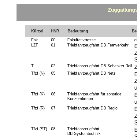
Zuggattungs
Kürzel
HNR
Bedeutung
Be
Fak
00
Fakultativtrasse
d
LZF
01
Triebfahrzeugfahrt DB Fernverkehr
E
S
T
02
Triebfahrzeugfahrt DB Schenker Rail
Tfzf (N)
05
Triebfahrzeugfahrt DB Netz
E
Tfzf (K)
06
Triebfahrzeugfahrt für sonstige
Konzernfirmen
Tfzf (R)
07
Triebfahrzeugfahrt DB Regio
E
S
Tfzf (ST)
08
Triebfahrzeugfahrt
DB Systemtechnik