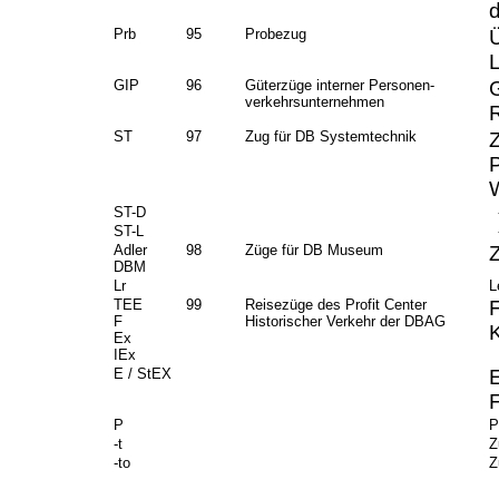
Prb
95
Probezug
GIP
96
Güterzüge interner Personen-
verkehrsunternehmen
ST
97
Zug für DB Systemtechnik
W
ST-D
-
ST-L
-
Adler
98
Züge für DB Museum
DBM
Lr
L
TEE
99
Reisezüge des Profit Center
F
Historischer Verkehr der DBAG
Ex
IEx
E / StEX
P
P
-t
Z
-to
Z