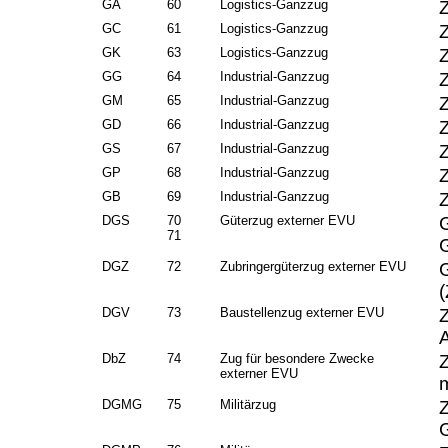
GA
60
Logistics-Ganzzug
GC
61
Logistics-Ganzzug
GK
63
Logistics-Ganzzug
Z
GG
64
Industrial-Ganzzug
GM
65
Industrial-Ganzzug
GD
66
Industrial-Ganzzug
GS
67
Industrial-Ganzzug
GP
68
Industrial-Ganzzug
GB
69
Industrial-Ganzzug
DGS
70
Güterzug externer EVU
71
DGZ
72
Zubringergüterzug externer EVU
G
(
DGV
73
Baustellenzug externer EVU
DbZ
74
Zug für besondere Zwecke
externer EVU
m
DGMG
75
Militärzug