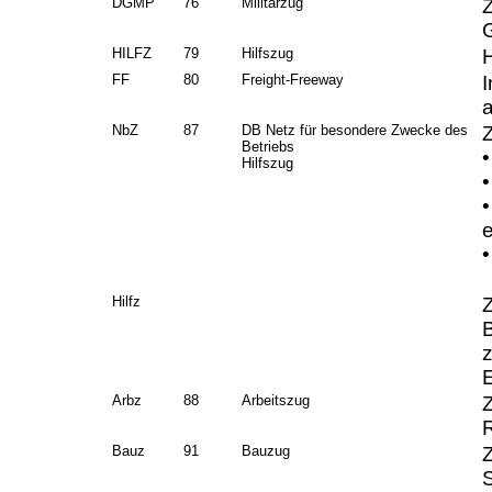
DGMP
76
Militärzug
Z
HILFZ
79
Hilfszug
H
FF
80
Freight-Freeway
I
NbZ
87
DB Netz für besondere Zwecke des
Betriebs
•
Hilfszug
•
e
•
Hilfz
Z
z
Arbz
88
Arbeitszug
Bauz
91
Bauzug
Z