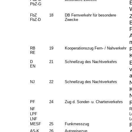
PbZ-G
FbZ
18
DB Fernverkehr für besondere
FbZ-D
Zwecke
m
RB
19
Kooperationszug Fern- / Nahverkehr
RE
D
21
Schnellzug des Nachtverkehrs
EN
NJ
22
Schnellzug des Nachtverkehrs
PF
24
Zug d. Sonder- u. Charterverkehrs
NF
R
LPF
L
LNF
L
MESF
25
Funkmesszug
AS-K
26
Autoreisezug