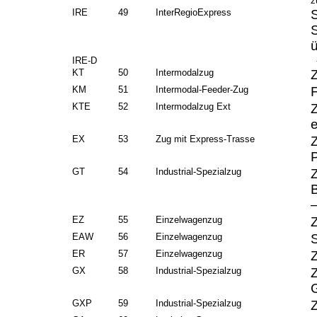
z
IRE
49
InterRegioExpress
IRE-D
-
KT
50
Intermodalzug
KM
51
Intermodal-Feeder-Zug
KTE
52
Intermodalzug Ext
EX
53
Zug mit Express-Trasse
Z
P
GT
54
Industrial-Spezialzug
Z
EZ
55
Einzelwagenzug
EAW
56
Einzelwagenzug
ER
57
Einzelwagenzug
GX
58
Industrial-Spezialzug
Z
GXP
59
Industrial-Spezialzug