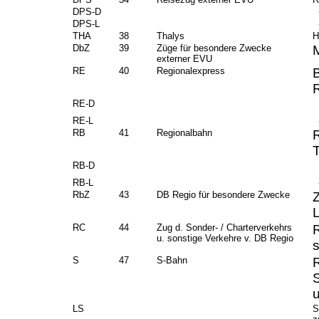
DPS-D
-
DPS-L
-
THA
38
Thalys
H
DbZ
39
Züge für besondere Zwecke
externer EVU
RE
40
Regionalexpress
RE-D
RE-L
-
RB
41
Regionalbahn
RB-D
RB-L
-
RbZ
43
DB Regio für besondere Zwecke
RC
44
Zug d. Sonder- / Charterverkehrs
u. sonstige Verkehre v. DB Regio
S
47
S-Bahn
S
LS
S